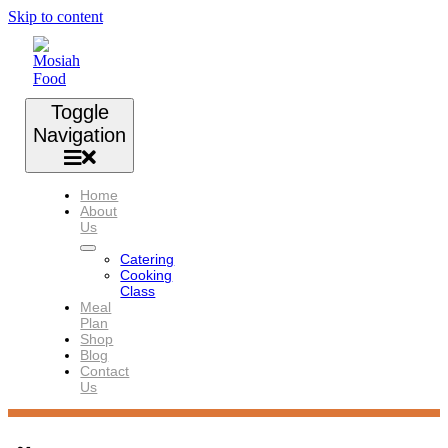
Skip to content
Toggle
Navigation
Home
About
Us
Catering
Cooking
Class
Meal
Plan
Shop
Blog
Contact
Us