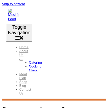
Skip to content
Toggle
Navigation
Home
About
Us
Catering
Cooking
Class
Meal
Plan
Shop
Blog
Contact
Us