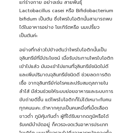
แก่ร่างกาย อย่างเช่น สายพันธุ์
Lactobacillus casei หรือ Bifidobacterium
bifidum เป็นต้น ซึ่งโพรไบโอติกนั้นสามารถพบ
ได้ในอาหารอย่าง โยเกิร์ตหรือ นมเปรี้ยว
เป็นต้นค่ะ
อย่างที่กล่าวไปข้างต้นว่าโพรไบโอติกนั้นเป็น
จุลินทรีย์ที่มีประโยชน์ เมื่อรับประทานโพรไบโอติก
เข้าไปแล้ว มันจะเข้าไปแทนที่จุลินทรีย์ชนิดไม่ดี
และเพิ่มปริมาณจุลินทรีย์ชนิดดี ช่วยลดการติด
เชื้อ จากจุลินทรีย์ก่อโรคและปรับสมดุลภายใน
ลำไส้ มีส่วนช่วยให้ระบบย่อยอาหารและระบบการ
ขับถ่ายดีขึ้น แต่โพรไบโอติกก็ไม่ได้เหมาะกับคน
ทุกคนนะคะ..ถ้าหากคุณเป็นคนหนึ่งที่เม็ดเลือด
ขาวต่ำ ภูมิคุ้มกันต่ำ ผู้ที่ได้รับยากดภูมิหรือได้
รับเคมีบำบัดอยู่ ก็ควรจะงดเว้นอาหารประเภท