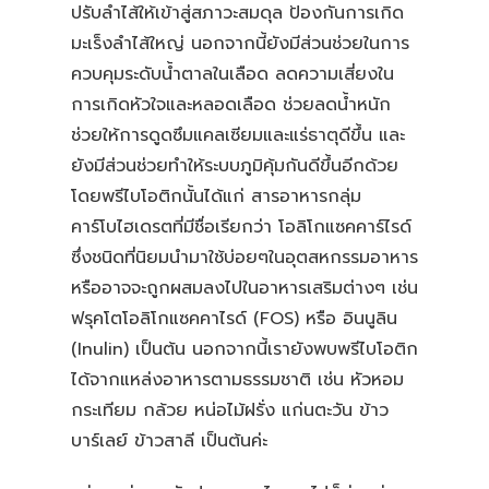
ปรับลำไส้ให้เข้าสู่สภาวะสมดุล ป้องกันการเกิด
มะเร็งลำไส้ใหญ่ นอกจากนี้ยังมีส่วนช่วยในการ
ควบคุมระดับน้ำตาลในเลือด ลดความเสี่ยงใน
การเกิดหัวใจและหลอดเลือด ช่วยลดน้ำหนัก
ช่วยให้การดูดซึมแคลเซียมและแร่ธาตุดีขึ้น และ
ยังมีส่วนช่วยทำให้ระบบภูมิคุ้มกันดีขึ้นอีกด้วย
โดยพรีไบโอติกนั้นได้แก่ สารอาหารกลุ่ม
คาร์โบไฮเดรตที่มีชื่อเรียกว่า โอลิโกแซคคาร์ไรด์
ซึ่งชนิดที่นิยมนำมาใช้บ่อยๆในอุตสหกรรมอาหาร
หรืออาจจะถูกผสมลงไปในอาหารเสริมต่างๆ เช่น
ฟรุคโตโอลิโกแซคคาไรด์ (FOS) หรือ อินนูลิน
(Inulin) เป็นต้น นอกจากนี้เรายังพบพรีไบโอติก
ได้จากแหล่งอาหารตามธรรมชาติ เช่น หัวหอม
กระเทียม กล้วย หน่อไม้ฝรั่ง แก่นตะวัน ข้าว
บาร์เลย์ ข้าวสาลี เป็นต้นค่ะ