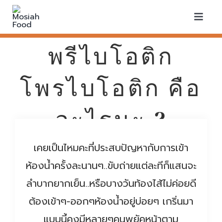
Skip
to
Toggle
Naviga
content
พรีไบโอติก
Home
โพรไบโอติก คือ
About Us
อะไรนะ ?
Caterin
Meal Plan
เคยเป็นไหมคะที่ประสบปัญหากับการเข้า
Cooking
Shop
ห้องน้ำครั้งละนานๆ..ขับถ่ายแต่ละทีก็แสนจะ
ลำบากยากเย็น..หรือบางวันท้องไส้ไม่ค่อยดี
Blog
ต้องเข้าๆ-ออกๆห้องน้ำอยู่บ่อยๆ เกริ่นมา
แบบนี้คงมีหลายๆคนพยัคหน้าตาม
Contact U