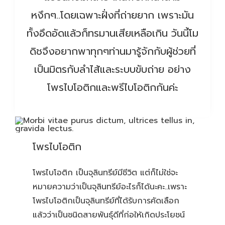
หงึกๆ..โดยเฉพาะฝั่งที่ถ่ายยาก เพราะมัน
ทั้งอึดอัดแล้วก็ทรมานเสียเหลือเกิน วันนี้โม
ดิชจึงอยากพาทุกๆท่านมารู้จักกับผู้ช่วยที่
เป็นมิตรกับลำไส้และระบบขับถ่าย อย่าง
โพรไบโอติกและพรีไบโอติกกันค่ะ
โพรไบโอติก
โพรไบโอติก เป็นจุลินทรีย์มีชีวิต แต่ก็ไม่ใช่จะ
หมายความว่าเป็นจุลินทรีย์อะไรก็ได้นะคะ..เพราะ
โพรไบโอติกเป็นจุลินทรีย์ที่ได้รับการคัดเลือก
แล้วว่าเป็นชนิดสายพันธุ์ดีที่ก่อให้เกิดประโยชน์