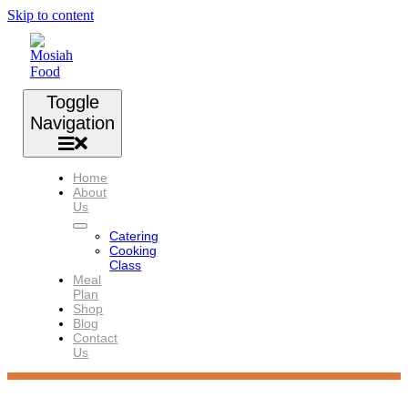
Skip to content
Toggle
Navigation
Home
About
Us
Catering
Cooking
Class
Meal
Plan
Shop
Blog
Contact
Us